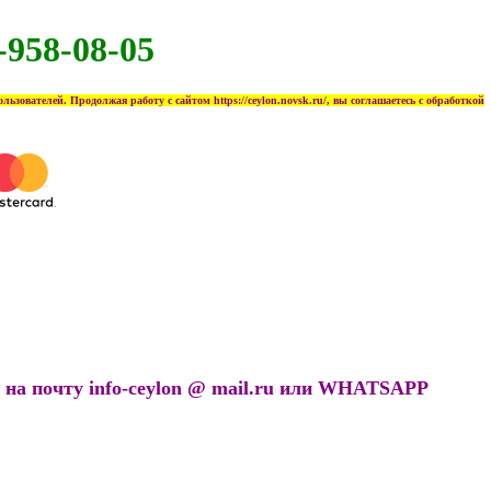
-958-08-05
ьзователей. Продолжая работу с сайтом https://ceylon.novsk.ru/, вы соглашаетесь с обработкой
а почту info-ceylon @ mail.ru или
WHATSAPP