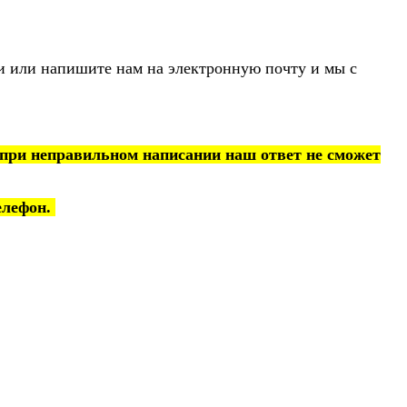
зи или напишите нам на электронную почту и мы с
при неправильном написании наш ответ не сможет
елефон.