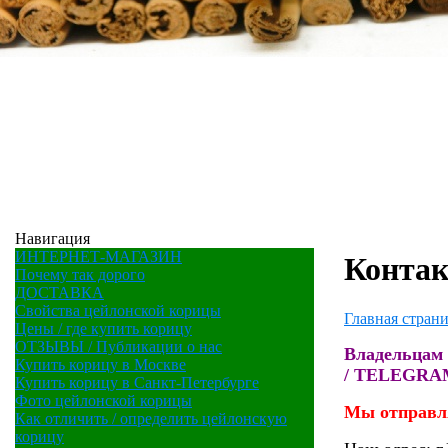
Навигация
ИНТЕРНЕТ-МАГАЗИН
Конта
Почему так дорого
ДОСТАВКА
Свойства цейлонской корицы
Главная стран
Цены / где купить корицу
ОТЗЫВЫ / Публикации о нас
Владельцам 
Купить корицу в Москве
/ TELEGR
Купить корицу в Санкт-Петербурге
Фото цейлонской корицы
Мы отправл
Как отличить / определить цейлонскую
корицу