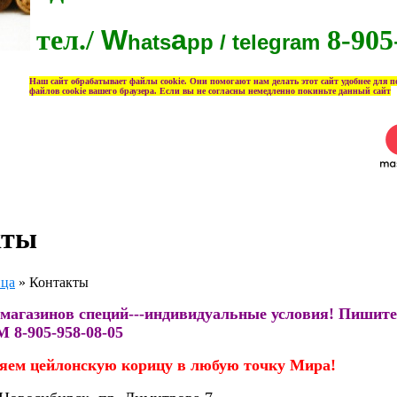
тел./
W
a
8-905
hats
pp / telegram
Наш сайт обрабатывает файлы cookie. Они помогают нам делать этот сайт удобнее для пол
файлов cookie вашего браузера. Если вы не согласны немедленно покиньте данный сайт
кты
ица
»
Контакты
магазинов специй---индивидуальные условия! Пишите н
AM
8-905-958-08-05
яем цейлонскую корицу в любую точку Мира!