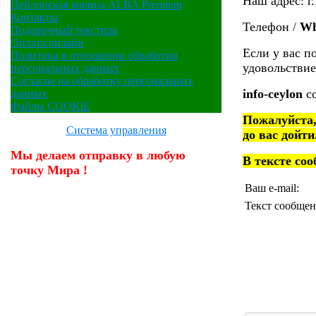
Наш адрес: г
Цейлонская корица ALBA Premium
Контакты
Телефон /
Wh
Подарочный текстиль
Оплата онлайн
Если у вас п
Политика в отношении обработки
удовольствие
персональных данных
Согласие на обработку персональных
info-ceylon
с
данных
Файлы COOKiE
Пожалуйста,
Система управления
до вас дойти
Мы делаем отправку в любую
В тексте со
точку Мира !
Ваш e-mail:
Текст сообщен