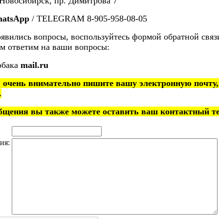
.Новосибирск, пр. Димитрова 7
atsApp
/ TELEGRAM 8-905-958-08-05
оявились вопросы, воспользуйтесь формой обратной свя
м ответим на ваши вопросы:
обака
mail.ru
 очень внимательно пишите вашу электронную почту,
.
общения вы также можете оставить ваш контактный т
ия: